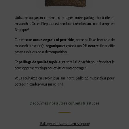
Utilisable au jardin comme au potager, notre paillage horticole au
miscanthus Green Elephant est produit et récolté dans nos champs en
Belgique !
Cultivé
sans aucun engrais ni pesticide
, notre paillage horticole de
miscanthus est 100%
organique
et grâce à son
PH neutre
, il n’acidifie
pas vos sols lors de sa décomposition.
Ce
paillage de qualité supérieure
sera l’allié parfait pour favoriser le
développement et la productivité de votre potager !
Vous souhaitez en savoir plus sur notre paille de miscanthus pour
potager ? Rendez-vous sur
ce lien
!
Découvrez nos autres conseils & astuces
Paillage de miscanthus en Belgique