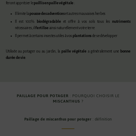
feront apprécier le
paillis en paille végétale
:
Il limite la
pousse des adventices
et autres mauvaises herbes
Il est 100%
biodégradable
et offre à vos sols tous les
nutriments
nécessaires, il
fertilise
ainsi naturellement votre terre
Il permet à certains insectes utiles à vos
plantations
de se développer
Utilisée au potager ou au jardin, la
paille végétale
a généralement une
bonne
durée de vie
.
PAILLAGE POUR POTAGER
: POURQUOI CHOISIR LE
MISCANTHUS
?
Paillage de miscanthus pour potager
: définition