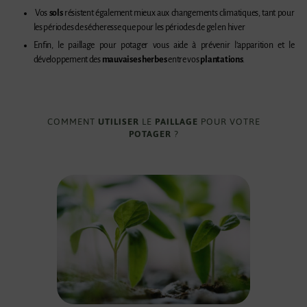
Vos
sols
résistent également mieux aux changements climatiques,
tant pour
les périodes de sécheresse que pour les périodes de gel en hiver
Enfin, le paillage pour potager vous aide à prévenir l’apparition et le
développement des
mauvaises herbes
entre vos
plantations
.
COMMENT
UTILISER
LE
PAILLAGE
POUR VOTRE
POTAGER
?