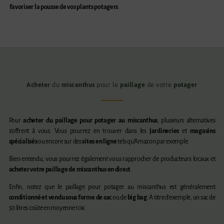
favoriser la pousse de vos plants potagers
.
Acheter
du
miscanthus
pour le
paillage
de votre
potager
Pour
acheter du paillage pour potager au miscanthus
, plusieurs alternatives
s’offrent à vous. Vous pourrez en trouver dans les
jardineries
et
magasins
spécialisés
ou encore sur des
sites en ligne
tels qu’Amazon par exemple.
Bien entendu, vous pourrez également vous rapprocher de producteurs locaux et
acheter votre paillage de miscanthus en direct
.
Enfin, notez que le paillage pour potager au miscanthus est généralement
conditionné et vendu sous forme de sac
ou de
big bag
. A titre d’exemple, un sac de
50 litres coûte en moyenne 10€.