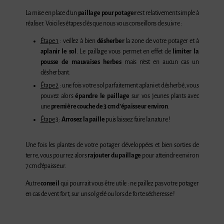
La mise en place d’un
paillage pour potager
est relativement simple à
réaliser. Voici les étapes clés que nous vous conseillons de suivre :
Étape 1
: veillez à bien
désherber
la zone de votre potager et à
aplanir le sol
. Le paillage vous permet en effet de
limiter la
pousse de mauvaises herbes
mais n’est en aucun cas un
désherbant.
Étape 2
: une fois votre sol parfaitement aplani et désherbé, vous
pouvez alors
épandre le paillage
sur vos jeunes plants avec
une
première couche de 3 cm d’épaisseur environ
.
Étape 3
:
Arrosez la paille
puis laissez faire la nature !
Une fois les plantes de votre potager développées et bien sorties de
terre, vous pourrez alors
rajouter du paillage
pour atteindre environ
7 cm d’épaisseur.
Autre
conseil
qui pourrait vous être utile : ne paillez pas votre potager
en cas de vent fort, sur un sol gelé ou lors de forte sécheresse !