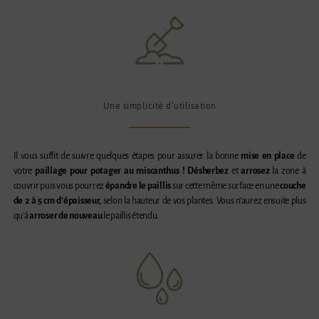
Une simplicité d’utilisation
Il vous suffit de suivre quelques étapes pour assurer la bonne
mise en place
de
votre
paillage pour potager au miscanthus ! D
ésherbez
et
arrosez
la zone à
couvrir puis vous pourrez
épandre le paillis
sur cette même surface en une
couche
de 2 à 5 cm d’épaisseur,
selon la hauteur de vos plantes. Vous n’aurez ensuite plus
qu’à
arroser de nouveau
le paillis étendu.