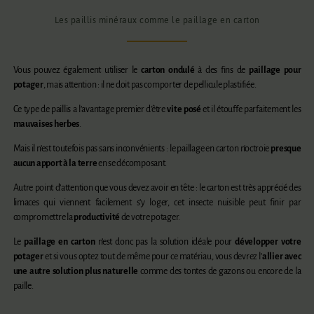
Les paillis minéraux comme le paillage en carton
Vous pouvez également utiliser le
carton ondulé
à des fins de
paillage pour
potager
, mais attention : il ne doit pas comporter de pellicule plastifiée.
Ce type de paillis a l’avantage premier d’être
vite posé
et il étouffe parfaitement les
mauvaises herbes
.
Mais il n’est toutefois pas sans inconvénients : le paillage en carton n’octroie
presque
aucun apport à la terre
en se décomposant.
Autre point d’attention que vous devez avoir en tête : le carton est très apprécié des
limaces qui viennent facilement s’y loger, cet insecte nuisible peut finir par
compromettre la
productivité
de votre potager.
Le
paillage en carton
n’est donc pas la solution idéale pour
développer votre
potager
et si vous optez tout de même pour ce matériau, vous devrez l’
allier avec
une autre solution plus naturelle
comme des tontes de gazons ou encore de la
paille.