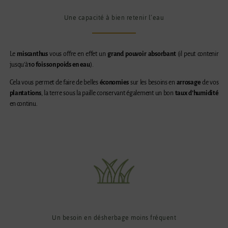
Une capacité à bien retenir l’eau
Le
miscanthus
vous offre en effet un
grand pouvoir absorbant
(il peut contenir
jusqu’à
10 fois son poids en eau
).
Cela vous permet de faire de belles
économies
sur les besoins en
arrosage
de vos
plantations
, la terre sous la paille conservant également un bon
taux d’humidité
en continu.
Un besoin en désherbage moins fréquent