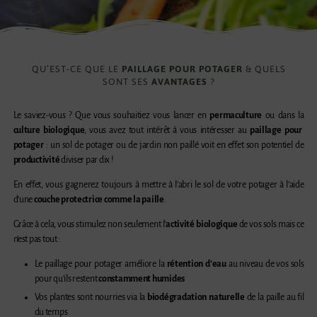
QU’EST-CE QUE LE
PAILLAGE POUR POTAGER
& QUELS
SONT SES
AVANTAGES
?
Le saviez-vous ? Que vous souhaitiez vous lancer en
permaculture
ou dans la
culture biologique
, vous avez tout intérêt à vous intéresser au
paillage pour
potager
: un sol de potager ou de jardin non paillé voit en effet son potentiel de
productivité
diviser par dix !
En effet, vous gagnerez toujours à mettre à l’abri le sol de votre potager à l’aide
d’une
couche protectrice comme la paille
.
Grâce à cela, vous stimulez non seulement l’
activité biologique
de vos sols mais ce
n’est pas tout :
Le paillage pour potager améliore la
rétention d’eau
au niveau de vos sols
pour qu’ils restent
constamment humides
Vos plantes sont nourries via la
biodégradation
naturelle
de la paille au fil
du temps