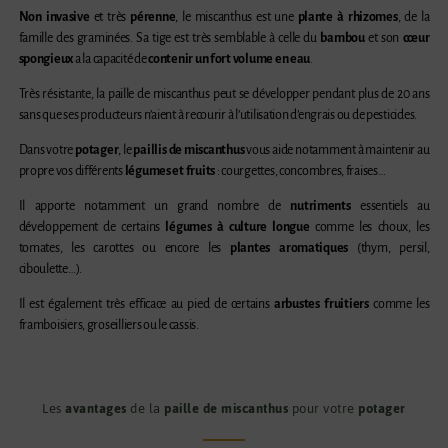
Non invasive
et très
pérenne
, le miscanthus est une
plante à rhizomes
, de la
famille des graminées. Sa tige est très semblable à celle du
bambou
et son
cœur
spongieux
a la capacité de
contenir un fort volume en eau
.
Très résistante, la paille de miscanthus peut se développer pendant plus de 20 ans
sans que ses producteurs n’aient à recourir à l’utilisation d’engrais ou de pesticides.
Dans votre
potager
, le
paillis de miscanthus
vous aide notamment à maintenir au
propre vos différents
légumes et fruits
: courgettes, concombres, fraises…
Il apporte notamment un grand nombre de
nutriments
essentiels au
développement de certains
légumes à culture longue
comme les choux, les
tomates, les carottes ou encore les
plantes aromatiques
(thym, persil,
ciboulette…).
Il est également très efficace au pied de certains
arbustes fruitiers
comme les
framboisiers, groseilliers ou le cassis.
Les
avantages
de la
paille de miscanthus
pour votre
potager