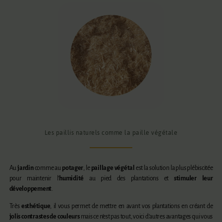
Les paillis naturels comme la paille végétale
Au
jardin
comme au
potager
, le
paillage végétal
est la solution la plus plébiscitée
pour maintenir l’
humidité
au pied des plantations et
stimuler leur
développement
.
Très
esthétique
, il vous permet de mettre en avant vos plantations en créant de
jolis contrastes de couleurs
mais ce n’est pas tout, voici d’autres avantages qui vous