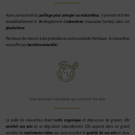
Autre particularité du
paillage pour potager au miscanthus
: il prévient et limite
considérablement le développement d’
adventices
(mauvaises herbes) dans vos
plantations
.
Pas besoin de recourir à des pesticides ou autres produits chimiques : le miscanthus
vous offre une
barrière naturelle
!
Une solution naturelle qui enrichit les sols
La paille de miscanthus étant
100% organique
et dépourvue de graines, elle
enrichit vos sols
en se dégradant naturellement. Elle apporte alors un grand
nombre de
nutriments riches
qui vont accroître la
qualité de vos sols
et donc