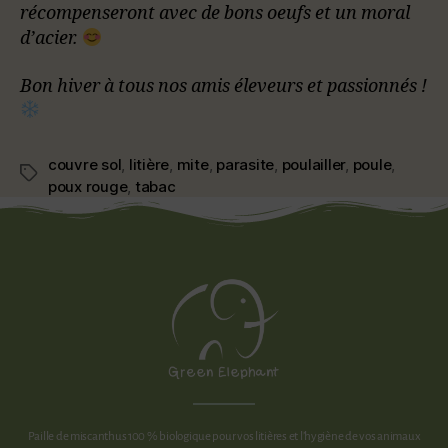
récompenseront avec de bons oeufs et un moral
d’acier.
Bon hiver à tous nos amis éleveurs et passionnés !
couvre sol
,
litière
,
mite
,
parasite
,
poulailler
,
poule
,
poux rouge
,
tabac
Paille de miscanthus 100 % biologique pour vos litières et l’hygiène de vos animaux