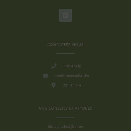
CONTACTEZ-NOUS
069/54.84.19
info@greenelephant.be
7531 - Tournai
NOS CONSEILS ET ASTUCES
Litière d'herbe à éléphant