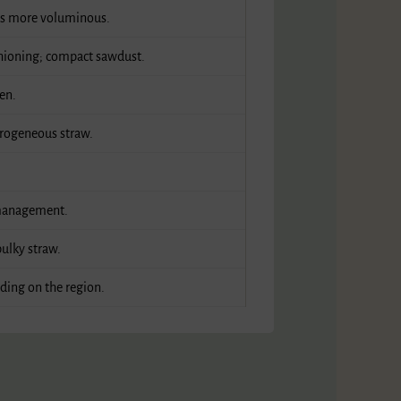
 is more voluminous.
hioning; compact sawdust.
en.
rogeneous straw.
management.
bulky straw.
ding on the region.