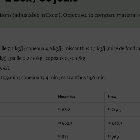
ns (adjustable in Excel). Objective: to compare material 
ille 7,2 kg/j ; copeaux 4,6 kg/j ; miscanthus 2,1 kg/j (mise de fond 
/kg) ; paille 0,22 €/kg ; copeaux 0,70 €/kg.
5 €/t.
e 15,9 min ; copeaux 13,4 min ; miscanthus 13,0 min.
Miscanthus
Straw
≈ 66.8
≈ 219.3
≈ €62.3
≈ €48.3
≈ 817
≈ 969