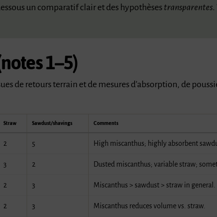
essous un comparatif clair et des hypothèses
transparentes
.
.
(notes 1–5)
sues de retours terrain et de mesures d’absorption, de poussi
Straw
Sawdust/shavings
Comments
2
5
High miscanthus; highly absorbent sawd
3
2
Dusted miscanthus; variable straw; some
2
3
Miscanthus > sawdust > straw in general.
2
3
Miscanthus reduces volume vs. straw.