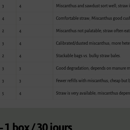
3
4
Miscanthus and sawdust sort well; straw
4
3
Comfortable straw; Miscanthus good cus
2
4
Miscanthus not palatable; straw often eat
3
4
Calibrated/dusted miscanthus; more hete
2
4
Stackable bags vs. bulky straw bales.
3
3
Good degradation; depends on manure 
3
3
Fewer refills with miscanthus; cheap but 
5
4
Straw is very available; miscanthus depen
1 box / 30 jours