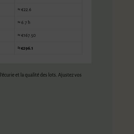
≈ €22.6
≈ 6.7 h
≈ €167.50
≈ €296.1
écurie et la qualité des lots. Ajustez vos