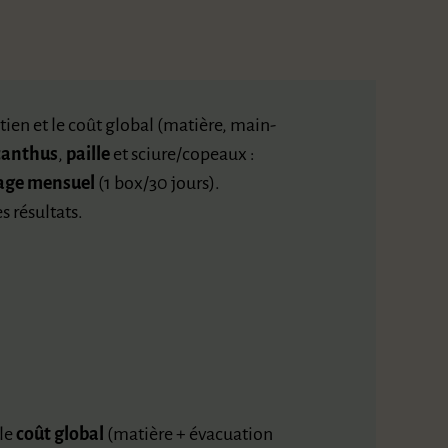
etien et le coût global (matière, main-
canthus
,
paille
et sciure/copeaux :
sage mensuel
(1 box/30 jours).
s résultats.
 le
coût global
(matière + évacuation