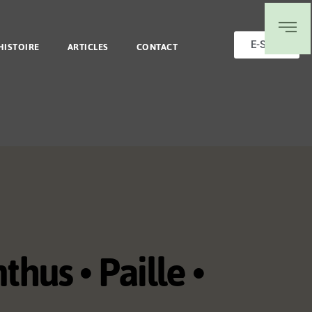
HISTOIRE
ARTICLES
CONTACT
E-Shop
hus • Paille •