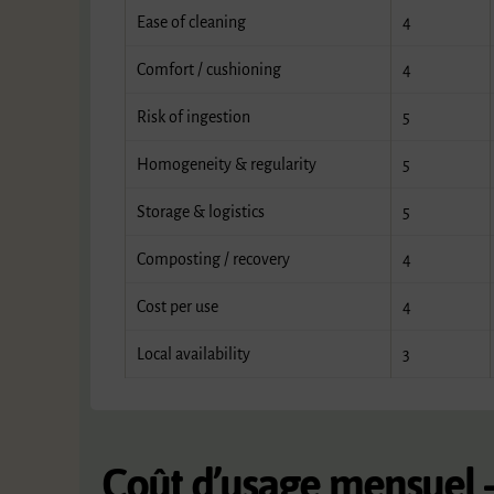
Ease of cleaning
4
Comfort / cushioning
4
Risk of ingestion
5
Homogeneity & regularity
5
Storage & logistics
5
Composting / recovery
4
Cost per use
4
Local availability
3
Coût d’usage mensuel – 