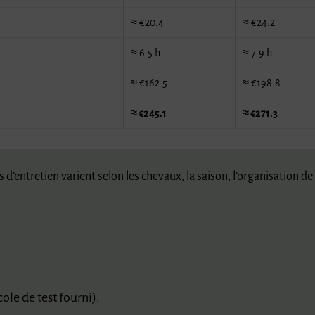
≈ €20.4
≈ €24.2
≈ 6.5 h
≈ 7.9 h
≈ €162.5
≈ €198.8
≈ €245.1
≈ €271.3
entretien varient selon les chevaux, la saison, l’organisation de l’
ole de test fourni).