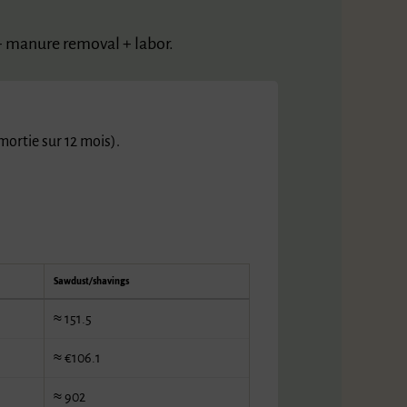
+ manure removal + labor.
amortie sur 12 mois).
Sawdust/shavings
≈ 151.5
≈ €106.1
≈ 902